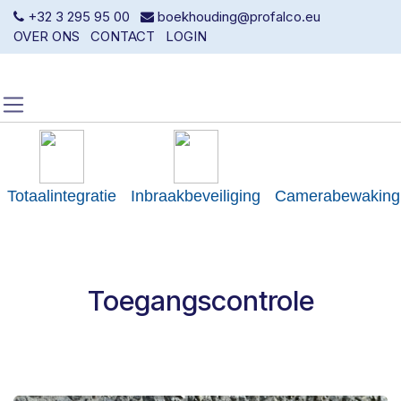
Overslaan naar inhoud
+32 3 295 95 00
boekhouding@profalco.eu
OVER ONS
CONTACT
LOGIN
Totaalintegratie
Inbraakbeveiliging
Camerabewaking
Toegangscontrole